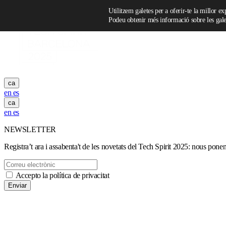
Skip to content
Utilitzem galetes per a oferir-te la millor e
Podeu obtenir més informació sobre les galet
ca
en
es
ca
en
es
NEWSLETTER
Registra’t ara i assabenta't de les novetats del Tech Spirit 2025: nous ponen
Accepto la política de privacitat
Enviar