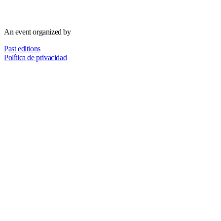
An event organized by
Past editions
Política de privacidad