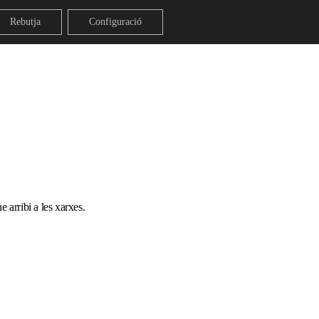
Rebutja
Configuració
 arribi a les xarxes.