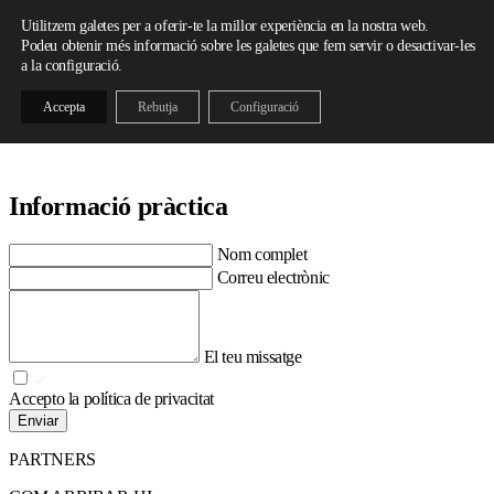
Skip to content
Utilitzem galetes per a oferir-te la millor experiència en la nostra web.
Podeu obtenir més informació sobre les galetes que fem servir o desactivar-les
a la configuració.
Accepta
Rebutja
Configuració
Informació pràctica
Nom complet
Correu electrònic
El teu missatge
Accepto la política de privacitat
Enviar
PARTNERS