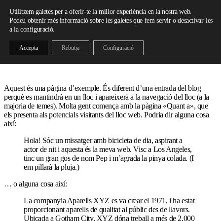
Skip to content
Utilitzem galetes per a oferir-te la millor experiència en la nostra web.
Podeu obtenir més informació sobre les galetes que fem servir o desactivar-les
a la configuració.
Accepta
Rebutja
Configuració
Aquest és una pàgina d’exemple. És diferent d’una entrada del blog
perquè es mantindrà en un lloc i apareixerà a la navegació del lloc (a la
majoria de temes). Molta gent comença amb la pàgina «Quant a», que
els presenta als potencials visitants del lloc web. Podria dir alguna cosa
així:
Hola! Sóc un missatger amb bicicleta de dia, aspirant a
actor de nit i aquesta és la meva web. Visc a Los Angeles,
tinc un gran gos de nom Pep i m’agrada la pinya colada. (I
em pillarà la pluja.)
… o alguna cosa així:
La companyia Aparells XYZ es va crear el 1971, i ha estat
proporcionant aparells de qualitat al públic des de llavors.
Ubicada a Gotham City, XYZ dóna treball a més de 2.000