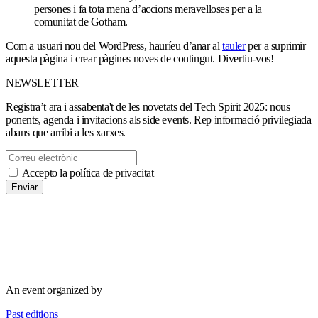
persones i fa tota mena d’accions meravelloses per a la
comunitat de Gotham.
Com a usuari nou del WordPress, hauríeu d’anar al
tauler
per a suprimir
aquesta pàgina i crear pàgines noves de contingut. Divertiu-vos!
NEWSLETTER
Registra’t ara i assabenta't de les novetats del Tech Spirit 2025: nous
ponents, agenda i invitacions als side events. Rep informació privilegiada
abans que arribi a les xarxes.
Accepto la política de privacitat
Enviar
An event organized by
Past editions