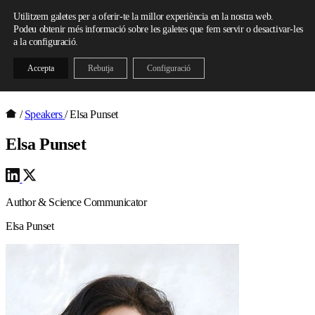
Skip to content
Utilitzem galetes per a oferir-te la millor experiència en la nostra web.
Podeu obtenir més informació sobre les galetes que fem servir o desactivar-les
a la configuració.
Accepta
Rebutja
Configuració
/
Speakers
/
Elsa Punset
Elsa Punset
Author & Science Communicator
Elsa Punset