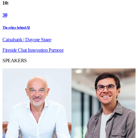
10:
30
The ethics behind AI
Caixabank | Dayone Stage
Fireside Chat
Innovation
Purpose
SPEAKERS