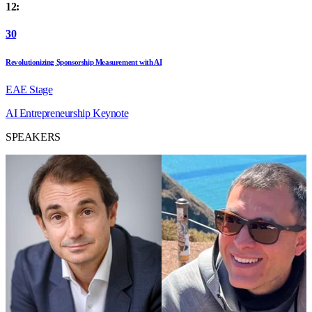
12:
30
Revolutionizing Sponsorship Measurement with AI
EAE Stage
AI
Entrepreneurship
Keynote
SPEAKERS