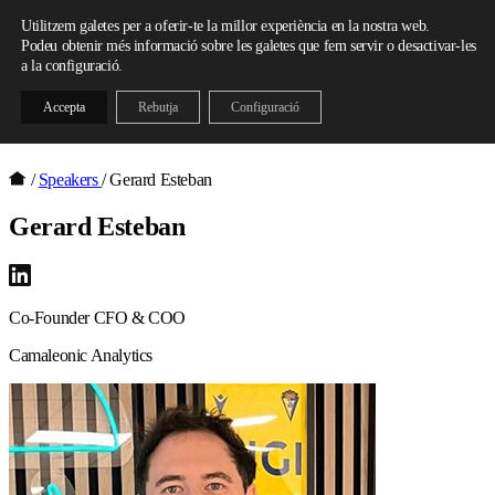
Skip to content
Utilitzem galetes per a oferir-te la millor experiència en la nostra web.
Podeu obtenir més informació sobre les galetes que fem servir o desactivar-les
a la configuració.
Accepta
Rebutja
Configuració
/
Speakers
/
Gerard Esteban
Gerard Esteban
Co-Founder CFO & COO
Camaleonic Analytics