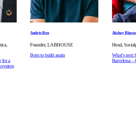
Andrés Bou
Akshay Bhara
ica,
Founder, LABHOUSE
Head, Social
Born to build again
What’s next f
 for a
Barcelona – 
cosystem