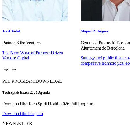
Jordi Vidal
Miquel Rodríguez
Partner, Kibo Ventures
Gerent de Promoció Econòm
Ajuntament de Barcelona
The New Wave of Purpose-Driven
Venture Capital
Strategy and public financing
competitive technological e
PDF PROGRAM DOWNLOAD
Tech Spirit Heath 2026 Agenda
Download the Tech Spirit Health 2026 Full Program
Download the Program
NEWSLETTER