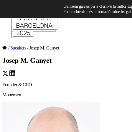
Skip to content
Utilitzem galetes per a oferir-te la millor e
Podeu obtenir més informació sobre les galet
/
Speakers
/
Josep M. Ganyet
Josep M. Ganyet
Founder & CEO
Mortensen