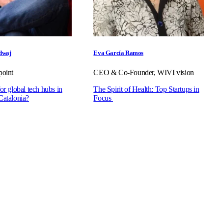
dwaj
Eva García Ramos
point
CEO & Co-Founder, WIVI vision
or global tech hubs in
The Spirit of Health: Top Startups in
Catalonia?
Focus