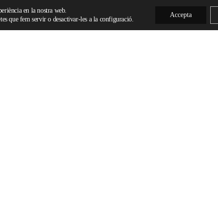
xperiència en la nostra web.
Accepta
es que fem servir o desactivar-les a la configuració.