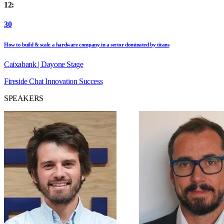
12:
30
How to build & scale a hardware company in a sector dominated by titans
Caixabank | Dayone Stage
Fireside Chat
Innovation
Success
SPEAKERS