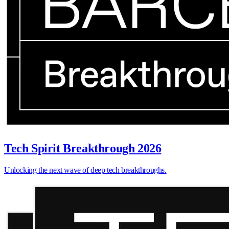
Tech Spirit Breakthrough 2026
Unlocking the next wave of deep tech breakthroughs.