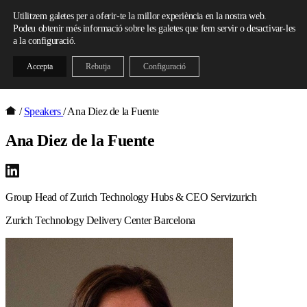
Skip to content
Utilitzem galetes per a oferir-te la millor experiència en la nostra web.
Podeu obtenir més informació sobre les galetes que fem servir o desactivar-les
a la configuració.
Accepta
Rebutja
Configuració
/
Speakers
/
Ana Diez de la Fuente
Ana Diez de la Fuente
Group Head of Zurich Technology Hubs & CEO Servizurich
Zurich Technology Delivery Center Barcelona