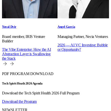
Yuval Dvir
Angel García
Board member, IRIS Venture
Managing Partner, Necta Ventures
Builder
2026 — AI VC Investing: Bubble
The Vibe Enterprise: How the AI
or Opportunity?
Abstraction Layer is Swallowing
the Stack
PDF PROGRAM DOWNLOAD
Tech Spirit Heath 2026 Agenda
Download the Tech Spirit Health 2026 Full Program
Download the Program
NEWSLETTER