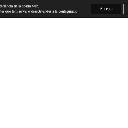
xperiència en la nostra web.
Accepta
es que fem servir o desactivar-les a la configuració.