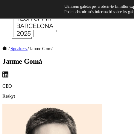
Skip to content
Utilitzem galetes per a oferir-te la millor e
Podeu obtenir més informació sobre les galet
/
Speakers
/
Jaume Gomà
Jaume Gomà
CEO
Reskyt