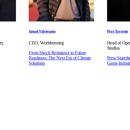
Ignasi Vilajosana
Pere Torrents
rç
CEO, Worldsensing
Head of Oper
Studios
From Shock Resistance to Future
Readiness: The Next Era of Climate
Press Start:t
Solutions
Game Indust