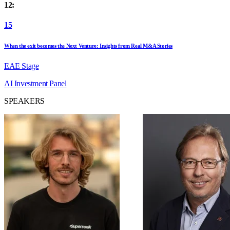
12:
15
When the exit becomes the Next Venture: Insights from Real M&A Stories
EAE Stage
AI
Investment
Panel
SPEAKERS