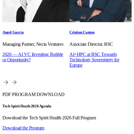
Angel García
Cristian Canton
Managing Partner, Necta Ventures
Associate Director, BSC
2026 — AI VC Investing: Bubble
AI+HPC at BSC Towards
or Opportunity?
Technology Sovereignty for
Europe
PDF PROGRAM DOWNLOAD
Tech Spirit Heath 2026 Agenda
Download the Tech Spirit Health 2026 Full Program
Download the Program