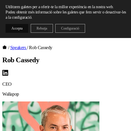
Skip to content
Utilitzem galetes per a oferir-te la millor experiència en la nostra web.
Podeu obtenir més informació sobre les galetes que fem servir o desactivar-les
a la configuració.
Accepta
Rebutja
Configuració
/
Speakers
/
Rob Cassedy
Rob Cassedy
CEO
Wallapop