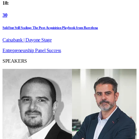
18:
30
Sold but Still Scaling: The Post-Acquisition Playbook from Barcelona
Caixabank | Dayone Stage
Entrepreneurship
Panel
Success
SPEAKERS