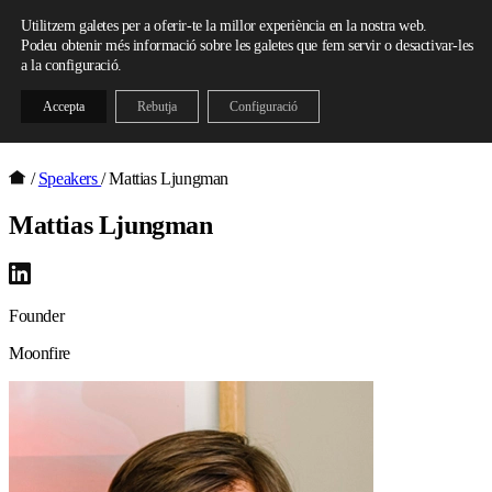
Skip to content
Utilitzem galetes per a oferir-te la millor experiència en la nostra web.
Podeu obtenir més informació sobre les galetes que fem servir o desactivar-les
a la configuració.
Accepta
Rebutja
Configuració
/
Speakers
/
Mattias Ljungman
Mattias Ljungman
Founder
Moonfire