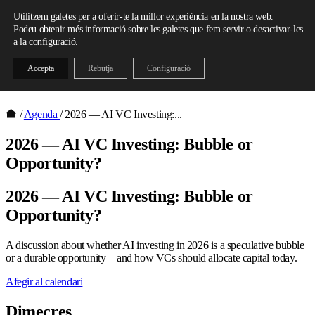
Skip to content
Utilitzem galetes per a oferir-te la millor experiència en la nostra web.
Podeu obtenir més informació sobre les galetes que fem servir o desactivar-les
a la configuració.
Accepta
Rebutja
Configuració
/
Agenda
/
2026 — AI VC Investing:...
2026 — AI VC Investing: Bubble or
Opportunity?
2026 — AI VC Investing: Bubble or
Opportunity?
A discussion about whether AI investing in 2026 is a speculative bubble
or a durable opportunity—and how VCs should allocate capital today.
Afegir al calendari
Dimecres