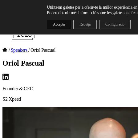
Skip to content
Utilitzem galetes per a oferir-te la millor experiència en
Podeu obtenir més informació sobre les galetes que fem s
Accepta
Rebutja
Configuració
/
Speakers
/
Oriol Pascual
Oriol Pascual
Founder & CEO
S2 Xpeed