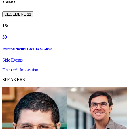
AGENDA
DESEMBRE 11
15:
30
Industrial Startups Day II by S2 Xpeed
Side Events
Deeptech
Innovation
SPEAKERS