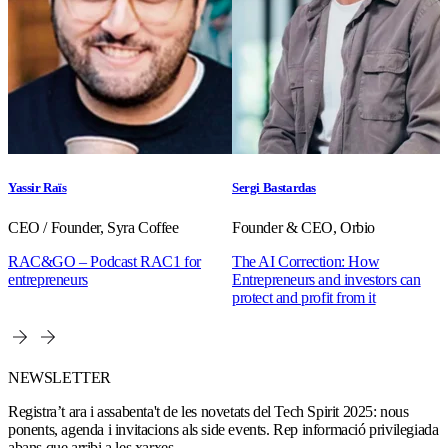
Yassir Raïs
Sergi Bastardas
CEO / Founder, Syra Coffee
Founder & CEO, Orbio
RAC&GO – Podcast RAC1 for
The AI Correction: How
entrepreneurs
Entrepreneurs and investors can
protect and profit from it
NEWSLETTER
Registra’t ara i assabenta't de les novetats del Tech Spirit 2025: nous
ponents, agenda i invitacions als side events. Rep informació privilegiada
abans que arribi a les xarxes.