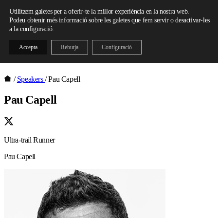
Skip to content
Utilitzem galetes per a oferir-te la millor experiència en la nostra web.
Podeu obtenir més informació sobre les galetes que fem servir o desactivar-les
a la configuració.
Accepta
Rebutja
Configuració
/
Speakers
/
Pau Capell
Pau Capell
Ultra-trail Runner
Pau Capell